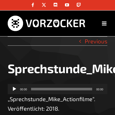
Skip
Facebook
X
Discord
YouTube
Twitch
to
content
Previous
Sprechstunde_Mike
Audio-
00:00
00:00
Player
„Sprechstunde_Mike_Actionfilme“.
Veröffentlicht: 2018.