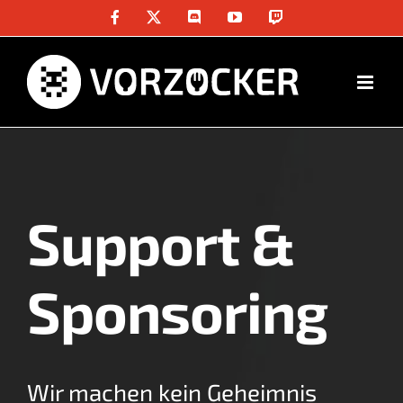
Skip
Facebook
X
Discord
YouTube
Twitch
to
content
Support &
Sponsoring
Wir machen kein Geheimnis