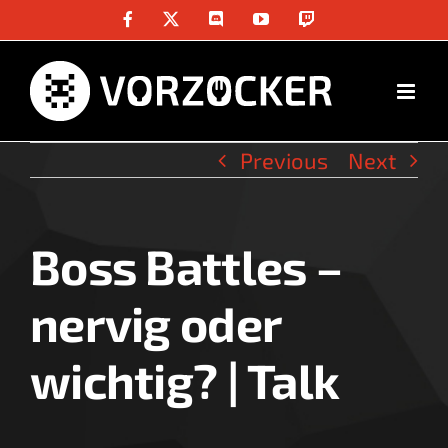
Skip
Facebook
X
Discord
YouTube
Twitch
to
content
Previous
Next
Boss Battles –
View
Larger
nervig oder
Image
wichtig? | Talk