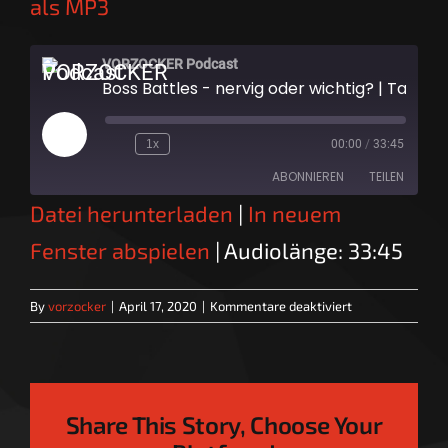
als MP3
VORZOCKER Podcast
Boss Battles - nervig oder wichtig? | Talk
Play
1x
00:00
/
33:45
Episode
ABONNIEREN
TEILEN
Datei herunterladen
|
In neuem
TEILEN
RSS FEED
Fenster abspielen
|
Audiolänge: 33:45
LINK
für
By
vorzocker
|
April 17, 2020
|
Kommentare deaktiviert
EMBED
Boss
Battles
–
nervig
oder
Share This Story, Choose Your
wichtig?