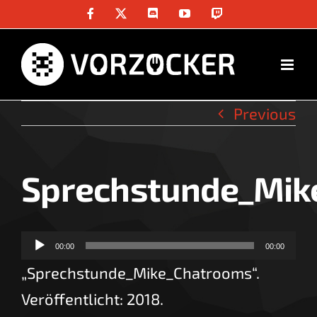
Skip
Facebook
X
Discord
YouTube
Twitch
to
content
Previous
Sprechstunde_Mik
Audio-
00:00
00:00
Player
„Sprechstunde_Mike_Chatrooms“.
Veröffentlicht: 2018.