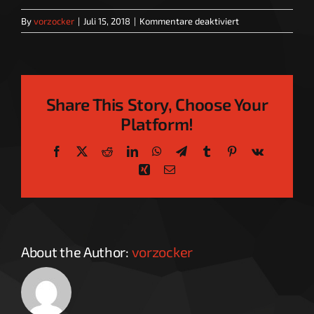
für
By
vorzocker
|
Juli 15, 2018
|
Kommentare deaktiviert
Sprechstunde_Mi
Share This Story, Choose Your
Platform!
Facebook
X
Reddit
LinkedIn
WhatsApp
Telegram
Tumblr
Pinterest
Vk
Xing
Email
About the Author:
vorzocker