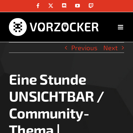
Skip
Facebook
X
Discord
YouTube
Twitch
to
content
Previous
Next
Eine Stunde
View
Larger
UNSICHTBAR /
Image
Community-
Thema |