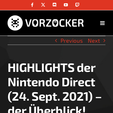
Skip
Facebook
X
Discord
YouTube
Twitch
to
content
Previous
Next
HIGHLIGHTS der
View
Larger
Nintendo Direct
Image
(24. Sept. 2021) –
der Überblick!