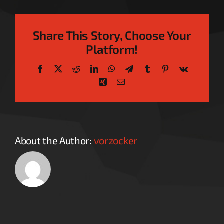
Nintendo
Direct
(24.
Share This Story, Choose Your
Sept.
Platform!
2021)
–
Facebook
X
Reddit
LinkedIn
WhatsApp
Telegram
Tumblr
Pinterest
Vk
der
Xing
Email
Überblick!
About the Author:
vorzocker