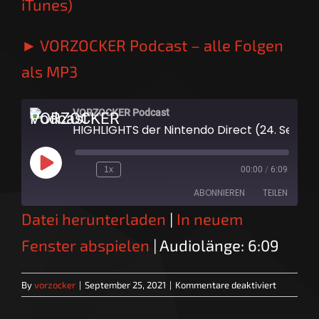
iTunes)
► VORZOCKER Podcast – alle Folgen
als MP3
VORZOCKER Podcast
HIGHLIGHTS der Nintendo Direct (24. Sept. 2021) - der Überblick!
Play
1x
00:00
/
6:09
Episode
ABONNIEREN
TEILEN
Datei herunterladen
|
In neuem
TEILEN
RSS FEED
Fenster abspielen
|
Audiolänge: 6:09
LINK
für
By
vorzocker
|
September 25, 2021
|
Kommentare deaktiviert
EMBED
HIGHLIGH
der