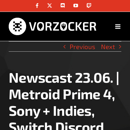
Skip
Facebook
X
Discord
YouTube
Twitch
to
content
Previous
Next
Newscast 23.06. |
View
Larger
Metroid Prime 4,
Image
Sony + Indies,
Switch Discord