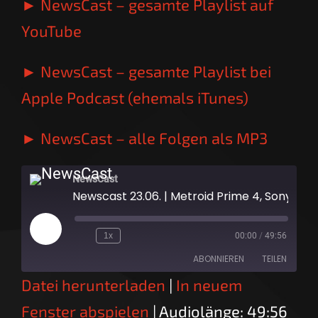
► NewsCast – gesamte Playlist auf
YouTube
► NewsCast – gesamte Playlist bei
Apple Podcast (ehemals iTunes)
► NewsCast – alle Folgen als MP3
NewsCast
Newscast 23.06. | Metroid Prime 4, Sony + Indies, Switch Discord
Play
1x
00:00
/
49:56
Episode
ABONNIEREN
TEILEN
Datei herunterladen
|
In neuem
TEILEN
RSS FEED
Fenster abspielen
|
Audiolänge: 49:56