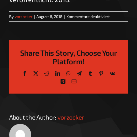
für
By
vorzocker
|
August 6, 2018
|
Kommentare deaktiviert
Sprechstunde_
Share This Story, Choose Your
Platform!
Facebook
X
Reddit
LinkedIn
WhatsApp
Telegram
Tumblr
Pinterest
Vk
Xing
Email
About the Author:
vorzocker