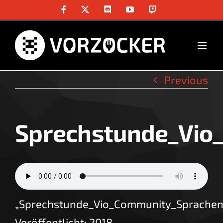
Skip
Facebook
X
Discord
YouTube
Twitch
to
content
Previous
Sprechstunde_Vio
„Sprechstunde_Vio_Community_Sprachen
Veröffentlicht: 2018.