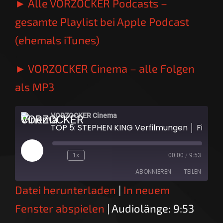
► Alle VORZOCKER Podcasts –
gesamte Playlist bei Apple Podcast
(ehemals iTunes)
► VORZOCKER Cinema – alle Folgen
als MP3
VORZOCKER Cinema
TOP 5: STEPHEN KING Verfilmungen │ Fil
Play
1x
00:00
/
9:53
Episode
ABONNIEREN
TEILEN
Datei herunterladen
|
In neuem
TEILEN
RSS FEED
Fenster abspielen
|
Audiolänge: 9:53
LINK