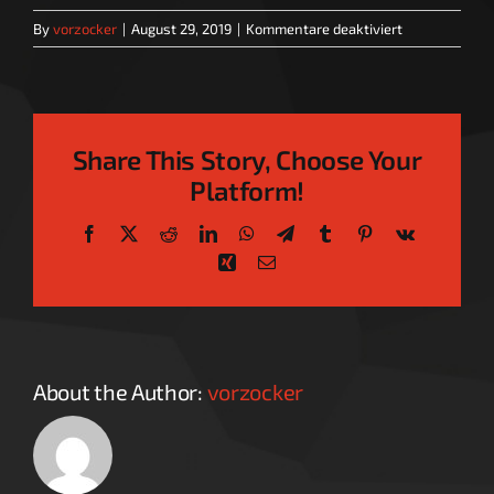
für
By
vorzocker
|
August 29, 2019
|
Kommentare deaktiviert
EMBED
TOP
5:
STEPHEN
KING
Verfilmungen
Share This Story, Choose Your
│
Platform!
Filme
+
Facebook
X
Reddit
LinkedIn
WhatsApp
Telegram
Tumblr
Pinterest
Vk
Serien
Xing
Email
About the Author:
vorzocker