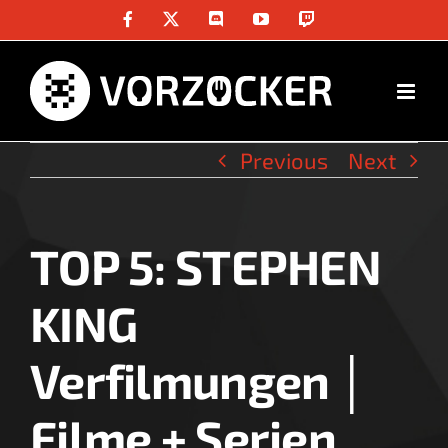
Skip
Facebook
X
Discord
YouTube
Twitch
to
content
Previous
Next
TOP 5: STEPHEN
View
Larger
KING
Image
Verfilmungen │
Filme + Serien