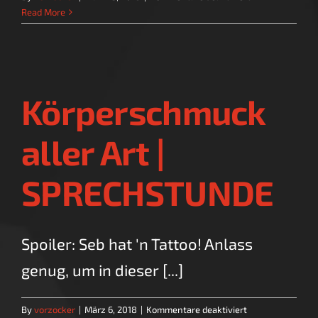
Fantasy:
Read More
Was
wir
mögen
und
was
Körperschmuck
nicht
|
SPRECHSTUNDE
aller Art |
SPRECHSTUNDE
Spoiler: Seb hat 'n Tattoo! Anlass
genug, um in dieser [...]
für
By
vorzocker
|
März 6, 2018
|
Kommentare deaktiviert