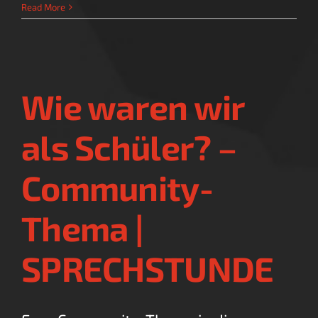
Körperschmuck
Read More
aller
Art
|
SPRECHSTUNDE
Wie waren wir
als Schüler? –
Community-
Thema |
SPRECHSTUNDE