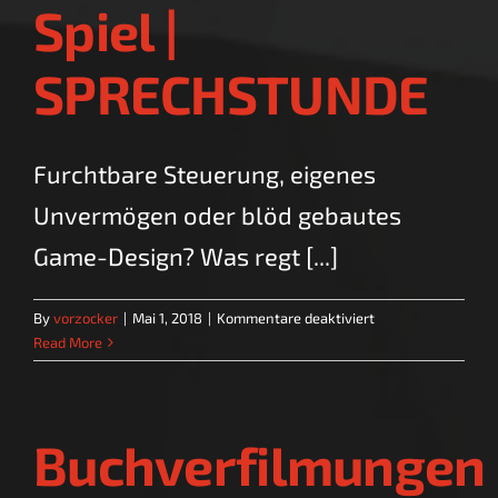
Spiel |
SPRECHSTUNDE
Furchtbare Steuerung, eigenes
Unvermögen oder blöd gebautes
Game-Design? Was regt [...]
für
By
vorzocker
|
Mai 1, 2018
|
Kommentare deaktiviert
Aggression
Read More
im
Spiel
|
SPRECHSTUNDE
Buchverfilmungen