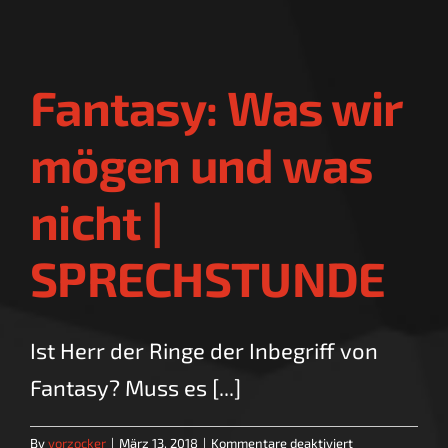
wir
wohnen?
–
Community-
Fantasy: Was wir
Thema
|
SPRECHSTUND
mögen und was
nicht |
SPRECHSTUNDE
Ist Herr der Ringe der Inbegriff von
Fantasy? Muss es [...]
für
By
vorzocker
|
März 13, 2018
|
Kommentare deaktiviert