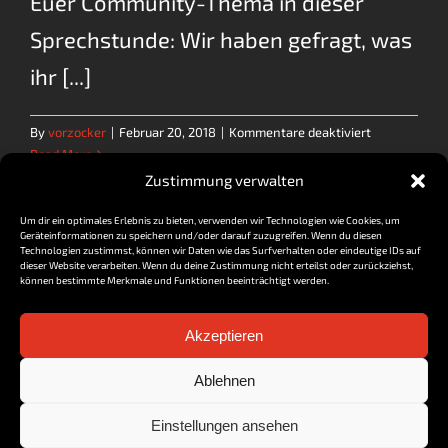
Euer Community-Thema in dieser
Sprechstunde: Wir haben gefragt, was
ihr [...]
für
By
vorzocker
|
Februar 20, 2018
|
Kommentare deaktiviert
Wie
Read More
waren
Zustimmung verwalten
wir
als
Um dir ein optimales Erlebnis zu bieten, verwenden wir Technologien wie Cookies, um
Geräteinformationen zu speichern und/oder darauf zuzugreifen. Wenn du diesen
Schüler?
Previous
1
2
3
Next
Technologien zustimmst, können wir Daten wie das Surfverhalten oder eindeutige IDs auf
–
dieser Website verarbeiten. Wenn du deine Zustimmung nicht erteilst oder zurückziehst,
können bestimmte Merkmale und Funktionen beeinträchtigt werden.
Community-
Thema
|
Akzeptieren
SPRECHSTU
Impressum / Datenschutz
Ablehnen
Cookie-Richtlinie (EU)
Geschäftsbedingungen
Einstellungen ansehen