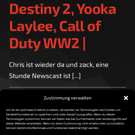
Destiny 2, Yooka
Laylee, Call of
Duty WW2 |
Chris ist wieder da und zack, eine
Stunde Newscast ist [...]
für
By
vorzocker
|
März 31, 2017
|
Kommentare deaktiviert
Zustimmung verwalten
Newscast
Read More
31.03.
Um dir ein optimales Erlebnis zu bieten, verwenden wir Technologien wie Cookies, um
|
Geräteinformationen zu speichern und/oder darauf zuzugreifen. Wenn du diesen
Destiny
Technologien zustimmst, können wir Daten wie das Surfverhalten oder eindeutige IDs auf
dieser Website verarbeiten. Wenn du deine Zustimmung nicht erteilst oder zurückziehst,
2,
können bestimmte Merkmale und Funktionen beeinträchtigt werden.
Yooka