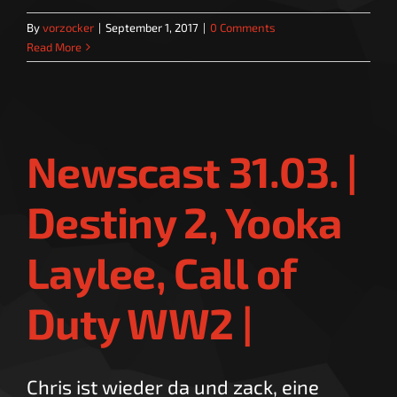
By
vorzocker
|
September 1, 2017
|
0 Comments
Read More
Newscast 31.03. |
Destiny 2, Yooka
Laylee, Call of
Duty WW2 |
Chris ist wieder da und zack, eine