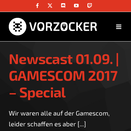
Skip
Facebook
X
Discord
YouTube
Twitch
to
content
Newscast 01.09. |
GAMESCOM 2017
– Special
Wir waren alle auf der Gamescom,
leider schaffen es aber [...]