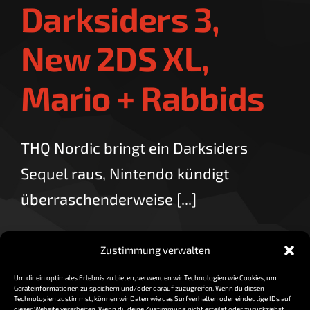
Darksiders 3,
New 2DS XL,
Mario + Rabbids
THQ Nordic bringt ein Darksiders
Sequel raus, Nintendo kündigt
überraschenderweise [...]
für
By
vorzocker
|
Mai 5, 2017
|
Kommentare deaktiviert
Zustimmung verwalten
Newscast
Read More
05.05.
Um dir ein optimales Erlebnis zu bieten, verwenden wir Technologien wie Cookies, um
|
Geräteinformationen zu speichern und/oder darauf zuzugreifen. Wenn du diesen
Darksiders
Technologien zustimmst, können wir Daten wie das Surfverhalten oder eindeutige IDs auf
dieser Website verarbeiten. Wenn du deine Zustimmung nicht erteilst oder zurückziehst,