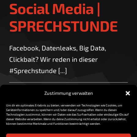
Social Media |
SPRECHSTUNDE
Facebook, Datenleaks, Big Data,
Clickbait? Wir reden in dieser
#Sprechstunde [...]
für
By
vorzocker
|
April 17, 2018
|
Kommentare deaktiviert
Zustimmung verwalten
Facebook
Read More
&
Um dir ein optimales Erlebnis zu bieten, verwenden wir Technologien wie Cookies, um
Social
Geräteinformationen zu speichern und/oder darauf zuzugreifen. Wenn du diesen
Media
Technologien zustimmst, können wir Daten wie das Surfverhalten oder eindeutige IDs auf
dieser Website verarbeiten. Wenn du deine Zustimmung nicht erteilst oder zurückziehst,
|
können bestimmte Merkmale und Funktionen beeinträchtigt werden.
SPRECHSTUNDE