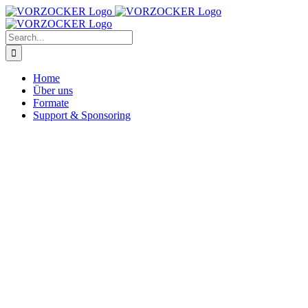
Skip
Facebook
X
Discord
YouTube
Twitch
to
content
Search
for:
Home
Über uns
Formate
Support & Sponsoring