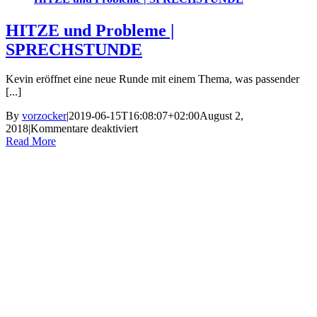
HITZE und Probleme |
SPRECHSTUNDE
Kevin eröffnet eine neue Runde mit einem Thema, was passender
[...]
By
vorzocker
|
2019-06-15T16:08:07+02:00
August 2,
für
2018
|
Kommentare deaktiviert
HITZE
Read More
und
Probleme
|
SPRECHSTUNDE