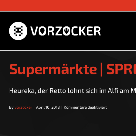
Skip
to
content
Supermärkte | SP
Heureka, der Retto lohnt sich im Alfi am Me
für
By
vorzocker
|
April 10, 2018
|
Kommentare deaktiviert
Supermärkte
|
SPRECHSTUNDE