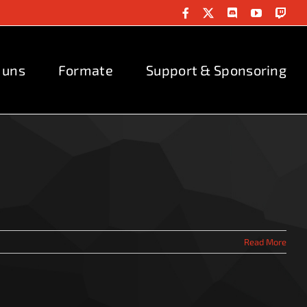
Facebook
X
Discord
YouTube
Twit
 uns
Formate
Support & Sponsoring
Read More