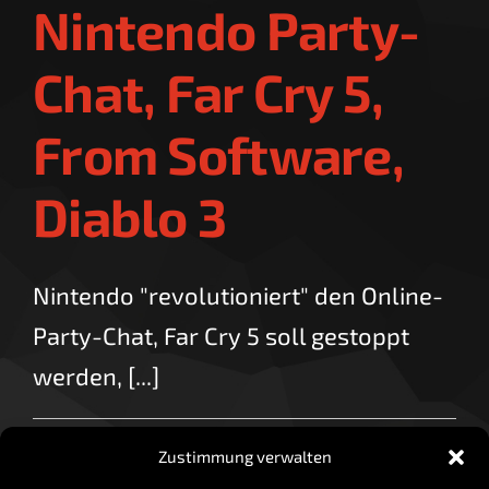
Nintendo Party-
Chat, Far Cry 5,
From Software,
Diablo 3
Nintendo "revolutioniert" den Online-
Party-Chat, Far Cry 5 soll gestoppt
werden, [...]
für
By
vorzocker
|
Juni 2, 2017
|
Kommentare deaktiviert
Zustimmung verwalten
Newscast
Read More
02.06.