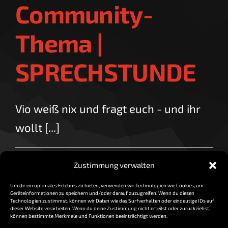
Community-
Thema |
SPRECHSTUNDE
Vio weiß nix und fragt euch - und ihr
wollt [...]
für
By
vorzocker
|
August 7, 2018
|
Kommentare deaktiviert
Zustimmung verwalten
Sprachen
Read More
–
Um dir ein optimales Erlebnis zu bieten, verwenden wir Technologien wie Cookies, um
Community-
Geräteinformationen zu speichern und/oder darauf zuzugreifen. Wenn du diesen
Thema
Technologien zustimmst, können wir Daten wie das Surfverhalten oder eindeutige IDs auf
dieser Website verarbeiten. Wenn du deine Zustimmung nicht erteilst oder zurückziehst,
|
können bestimmte Merkmale und Funktionen beeinträchtigt werden.
SPRECHSTUND