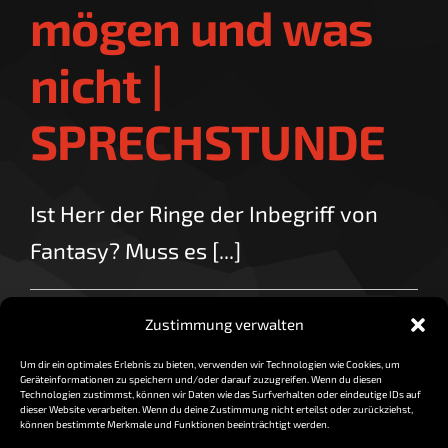
mögen und was
nicht |
SPRECHSTUNDE
Ist Herr der Ringe der Inbegriff von
Fantasy? Muss es [...]
für
By
vorzocker
|
März 13, 2018
|
Kommentare deaktiviert
Zustimmung verwalten
Fantasy:
Read More
Was
Um dir ein optimales Erlebnis zu bieten, verwenden wir Technologien wie Cookies, um
wir
Geräteinformationen zu speichern und/oder darauf zuzugreifen. Wenn du diesen
mögen
Technologien zustimmst, können wir Daten wie das Surfverhalten oder eindeutige IDs auf
dieser Website verarbeiten. Wenn du deine Zustimmung nicht erteilst oder zurückziehst,
und
können bestimmte Merkmale und Funktionen beeinträchtigt werden.
was