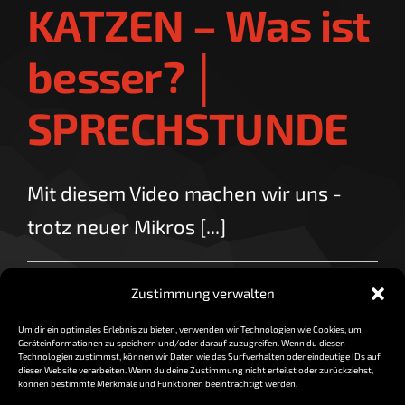
KATZEN – Was ist
besser? │
SPRECHSTUNDE
Mit diesem Video machen wir uns -
trotz neuer Mikros [...]
By
vorzocker
|
Februar 15, 2018
|
0 Comments
Zustimmung verwalten
Read More
Um dir ein optimales Erlebnis zu bieten, verwenden wir Technologien wie Cookies, um
Geräteinformationen zu speichern und/oder darauf zuzugreifen. Wenn du diesen
Technologien zustimmst, können wir Daten wie das Surfverhalten oder eindeutige IDs auf
dieser Website verarbeiten. Wenn du deine Zustimmung nicht erteilst oder zurückziehst,
können bestimmte Merkmale und Funktionen beeinträchtigt werden.