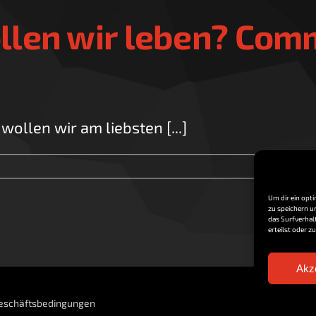
ollen wir leben? Com
ollen wir am liebsten [...]
Um dir ein opt
zu speichern u
das Surfverhal
erteilst oder 
Akz
eschäftsbedingungen