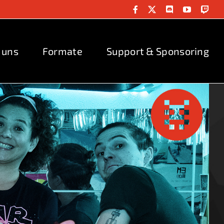
Facebook
X
Discord
YouTube
Twit
 uns
Formate
Support & Sponsoring