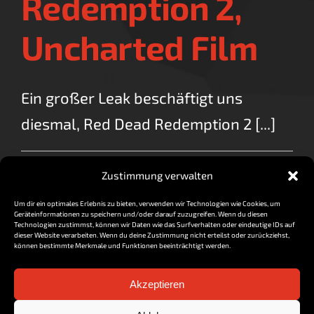
Redemption 2,
Uncharted Film
Ein großer Leak beschäftigt uns
diesmal, Red Dead Redemption 2 [...]
für
By
vorzocker
|
Mai 26, 2017
|
Kommentare deaktiviert
Zustimmung verwalten
Newscast
Read More
26.05.
Um dir ein optimales Erlebnis zu bieten, verwenden wir Technologien wie Cookies, um
|
Geräteinformationen zu speichern und/oder darauf zuzugreifen. Wenn du diesen
Mario
Technologien zustimmst, können wir Daten wie das Surfverhalten oder eindeutige IDs auf
dieser Website verarbeiten. Wenn du deine Zustimmung nicht erteilst oder zurückziehst,
+
können bestimmte Merkmale und Funktionen beeinträchtigt werden.
Rabbids,
Red
Akzeptieren
Dead
Redemption
Impressum / Datenschutz