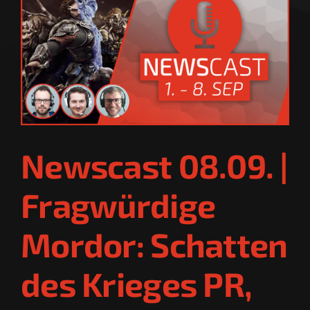
Newscast 08.09. |
Fragwürdige
Mordor: Schatten
des Krieges PR,