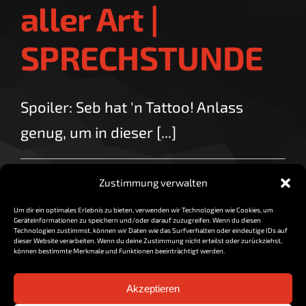
aller Art |
SPRECHSTUNDE
Spoiler: Seb hat 'n Tattoo! Anlass
genug, um in dieser [...]
für
By
vorzocker
|
März 6, 2018
|
Kommentare deaktiviert
Zustimmung verwalten
Körperschmuck
Read More
aller
Um dir ein optimales Erlebnis zu bieten, verwenden wir Technologien wie Cookies, um
Art
Geräteinformationen zu speichern und/oder darauf zuzugreifen. Wenn du diesen
|
Technologien zustimmst, können wir Daten wie das Surfverhalten oder eindeutige IDs auf
dieser Website verarbeiten. Wenn du deine Zustimmung nicht erteilst oder zurückziehst,
SPRECHSTUNDE
können bestimmte Merkmale und Funktionen beeinträchtigt werden.
Akzeptieren