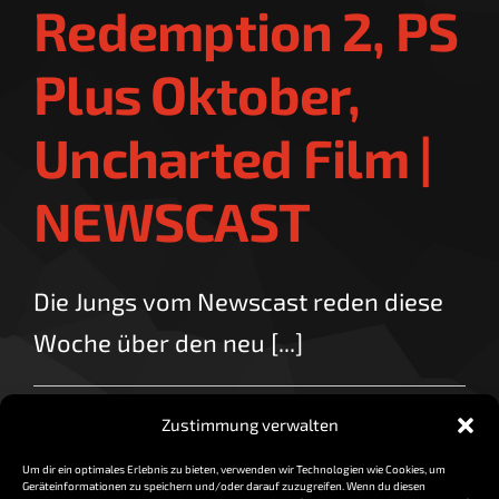
Redemption 2, PS
Plus Oktober,
Uncharted Film |
NEWSCAST
Die Jungs vom Newscast reden diese
Woche über den neu [...]
By
vorzocker
|
September 29, 2017
|
0 Comments
Zustimmung verwalten
Read More
Um dir ein optimales Erlebnis zu bieten, verwenden wir Technologien wie Cookies, um
Geräteinformationen zu speichern und/oder darauf zuzugreifen. Wenn du diesen