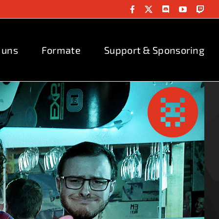
Facebook
X
Discord
YouTube
Twit
 uns
Formate
Support & Sponsoring