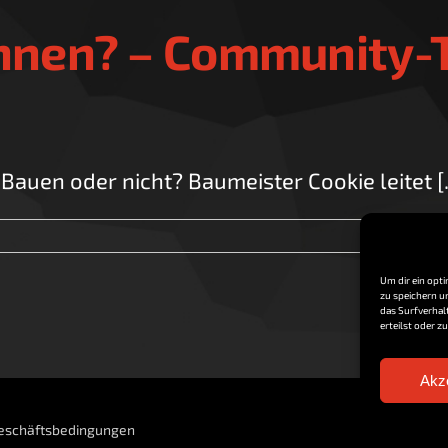
hnen? – Community-
en oder nicht? Baumeister Cookie leitet [..
Um dir ein opt
zu speichern u
das Surfverhal
erteilst oder 
Akz
eschäftsbedingungen
E