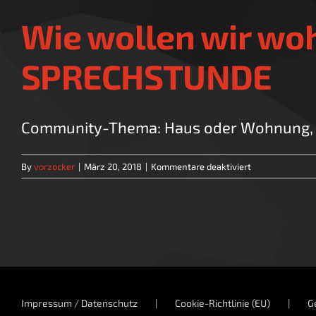
Wie wollen wir wo
SPRECHSTUNDE
Community-Thema: Haus oder Wohnung, Bau
für
By
vorzocker
|
März 20, 2018
|
Kommentare deaktiviert
Wie
wollen
wir
wohnen?
–
Community-
Thema
|
Impressum / Datenschutz
Cookie-Richtlinie (EU)
G
SPRECHSTUND