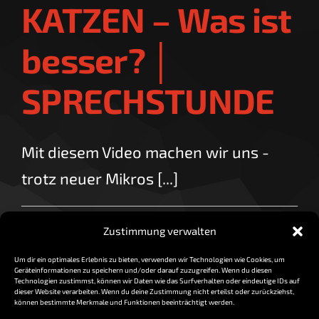
KATZEN – Was ist
besser? │
SPRECHSTUNDE
Mit diesem Video machen wir uns -
trotz neuer Mikros [...]
By
vorzocker
|
Februar 15, 2018
|
0 Comments
Zustimmung verwalten
Read More
Um dir ein optimales Erlebnis zu bieten, verwenden wir Technologien wie Cookies, um
Geräteinformationen zu speichern und/oder darauf zuzugreifen. Wenn du diesen
Technologien zustimmst, können wir Daten wie das Surfverhalten oder eindeutige IDs auf
dieser Website verarbeiten. Wenn du deine Zustimmung nicht erteilst oder zurückziehst,
können bestimmte Merkmale und Funktionen beeinträchtigt werden.