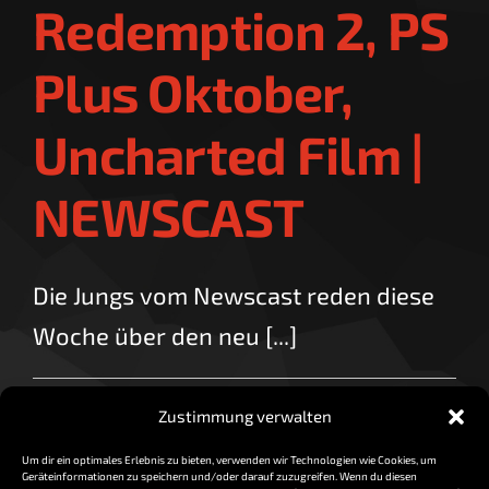
Redemption 2, PS
Plus Oktober,
Uncharted Film |
NEWSCAST
Die Jungs vom Newscast reden diese
Woche über den neu [...]
By
vorzocker
|
September 29, 2017
|
0 Comments
Zustimmung verwalten
Read More
Um dir ein optimales Erlebnis zu bieten, verwenden wir Technologien wie Cookies, um
Geräteinformationen zu speichern und/oder darauf zuzugreifen. Wenn du diesen