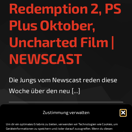
Redemption 2, PS
Plus Oktober,
Uncharted Film |
NEWSCAST
Die Jungs vom Newscast reden diese
Woche über den neu [...]
By
vorzocker
|
September 29, 2017
|
0 Comments
Zustimmung verwalten
Read More
Um dir ein optimales Erlebnis zu bieten, verwenden wir Technologien wie Cookies, um
Geräteinformationen zu speichern und/oder darauf zuzugreifen. Wenn du diesen