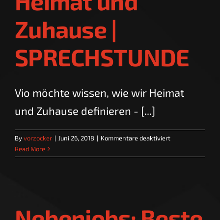
Heimat und
Zuhause |
SPRECHSTUNDE
Vio möchte wissen, wie wir Heimat
und Zuhause definieren - [...]
für
By
vorzocker
|
Juni 26, 2018
|
Kommentare deaktiviert
Heimat
Read More
und
Zuhause
|
SPRECHSTUNDE
Nebenjobs: Beste