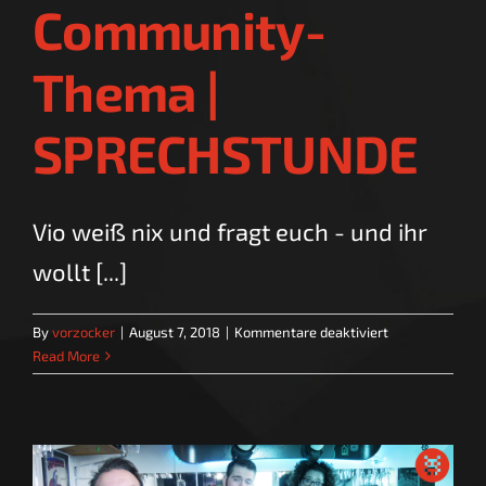
Community-
Thema |
SPRECHSTUNDE
Vio weiß nix und fragt euch - und ihr
wollt [...]
für
By
vorzocker
|
August 7, 2018
|
Kommentare deaktiviert
Sprachen
Read More
–
Community-
Thema
|
SPRECHSTUND