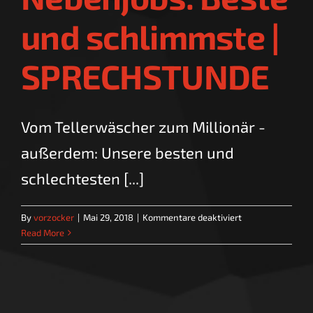
und schlimmste |
SPRECHSTUNDE
Vom Tellerwäscher zum Millionär -
außerdem: Unsere besten und
schlechtesten [...]
für
By
vorzocker
|
Mai 29, 2018
|
Kommentare deaktiviert
Nebenjobs:
Read More
Beste
und
schlimmste
|
SPRECHSTUNDE