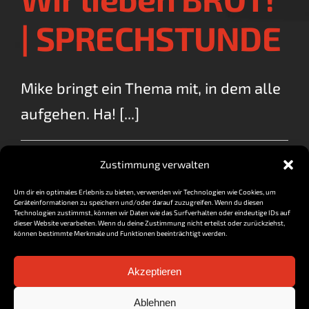
| SPRECHSTUNDE
Mike bringt ein Thema mit, in dem alle
aufgehen. Ha! [...]
für
By
vorzocker
|
Februar 27, 2018
|
Kommentare deaktiviert
Zustimmung verwalten
Wir
Read More
lieben
Um dir ein optimales Erlebnis zu bieten, verwenden wir Technologien wie Cookies, um
BROT!
Geräteinformationen zu speichern und/oder darauf zuzugreifen. Wenn du diesen
|
Technologien zustimmst, können wir Daten wie das Surfverhalten oder eindeutige IDs auf
dieser Website verarbeiten. Wenn du deine Zustimmung nicht erteilst oder zurückziehst,
SPRECHSTUN
können bestimmte Merkmale und Funktionen beeinträchtigt werden.
Akzeptieren
Impressum / Datenschutz
Ablehnen