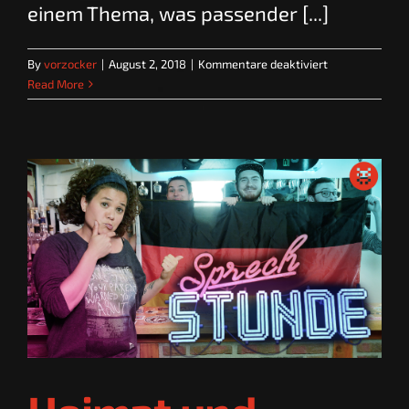
einem Thema, was passender [...]
für
By
vorzocker
|
August 2, 2018
|
Kommentare deaktiviert
HITZE
Read More
und
Probleme
|
SPRECHSTUND