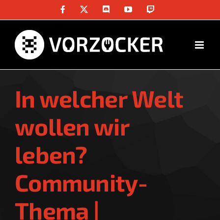
Skip
Facebook
X
Discord
YouTube
Twitch
to
content
In welcher Welt
wollen wir
leben?
Community-
Thema |