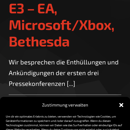
E3 – EA,
Microsoft/Xbox,
Bethesda
Wir besprechen die Enthüllungen und
Ankündigungen der ersten drei
Pressekonferenzen [...]
für
By
vorzocker
|
Juni 12, 2017
|
Kommentare deaktiviert
Zustimmung verwalten
Newscast
Read More
12.06.
Um dir ein optimales Erlebnis zu bieten, verwenden wir Technologien wie Cookies, um
|
Geräteinformationen zu speichern und/oder darauf zuzugreifen. Wenn du diesen
E3
Technologien zustimmst, können wir Daten wie das Surfverhalten oder eindeutige IDs auf
dieser Website verarbeiten. Wenn du deine Zustimmung nicht erteilst oder zurückziehst,