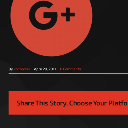
By
vorzocker
|
April 29, 2017
|
0 Comments
Share This Story, Choose Your Platf