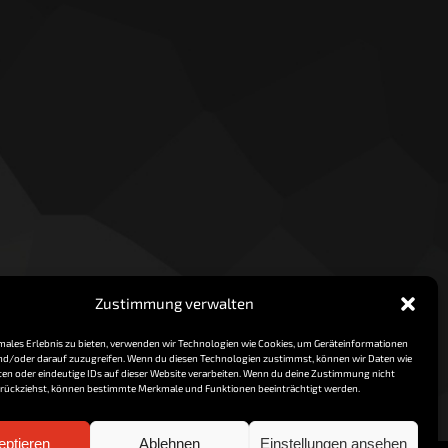
tardaten verarbeitet werden.
Zustimmung verwalten
imales Erlebnis zu bieten, verwenden wir Technologien wie Cookies, um Geräteinformationen
nd/oder darauf zuzugreifen. Wenn du diesen Technologien zustimmst, können wir Daten wie
ten oder eindeutige IDs auf dieser Website verarbeiten. Wenn du deine Zustimmung nicht
zurückziehst, können bestimmte Merkmale und Funktionen beeinträchtigt werden.
eptieren
Ablehnen
Einstellungen ansehen