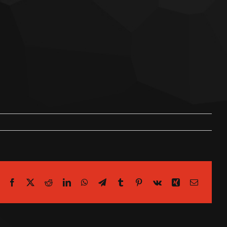
Facebook
X
Reddit
LinkedIn
WhatsApp
Telegram
Tumblr
Pinterest
Vk
Xing
Email