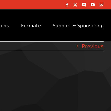
Facebook
X
Discord
YouTube
Twit
 uns
Formate
Support & Sponsoring
Previous