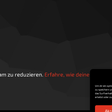
.
am zu reduzieren.
Erfahre, wie deine Kommen
Um dir ein opt
zu speichern u
das Surfverhal
erteilst oder 
Akz