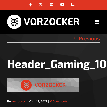
Skip
Facebook
X
Discord
YouTube
Twitch
to
content
Previous
Header_Gaming_1
By
vorzocker
|
März 15, 2017
|
0 Comments