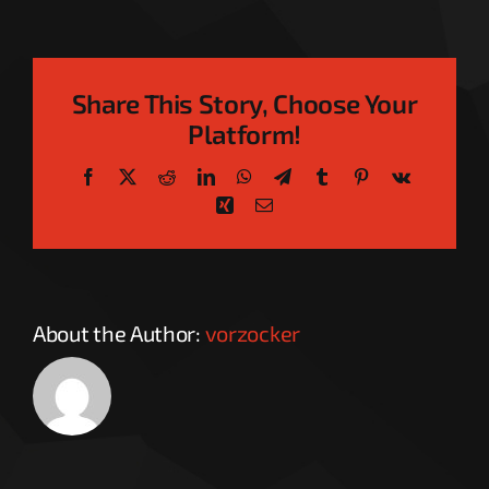
Share This Story, Choose Your
Platform!
Facebook
X
Reddit
LinkedIn
WhatsApp
Telegram
Tumblr
Pinterest
Vk
Xing
Email
About the Author:
vorzocker