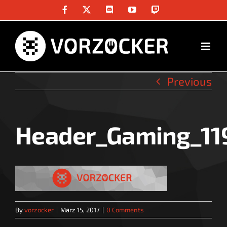
Skip
Facebook
X
Discord
YouTube
Twitch
to
content
Previous
Header_Gaming_1
By
vorzocker
|
März 15, 2017
|
0 Comments