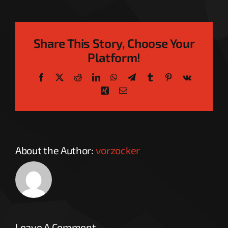
Share This Story, Choose Your
Platform!
Facebook
X
Reddit
LinkedIn
WhatsApp
Telegram
Tumblr
Pinterest
Vk
Xing
Email
About the Author:
vorzocker
Leave A Comment