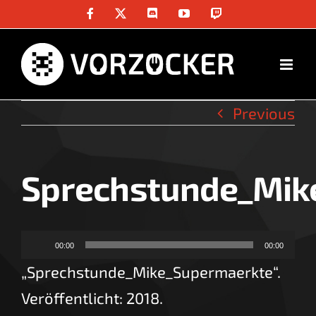
Skip
Facebook
X
Discord
YouTube
Twitch
to
content
Previous
Sprechstunde_Mik
Audio-
00:00
00:00
Player
„Sprechstunde_Mike_Supermaerkte“.
Veröffentlicht: 2018.