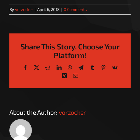
By
vorzocker
|
April 6, 2018
|
0 Comments
Share This Story, Choose Your
Platform!
Facebook
X
Reddit
LinkedIn
WhatsApp
Telegram
Tumblr
Pinterest
Vk
Xing
Email
About the Author:
vorzocker