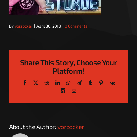
By
vorzocker
|
April 30, 2018
|
0 Comments
Share This Story, Choose Your
Platform!
Facebook
X
Reddit
LinkedIn
WhatsApp
Telegram
Tumblr
Pinterest
Vk
Xing
Email
About the Author:
vorzocker