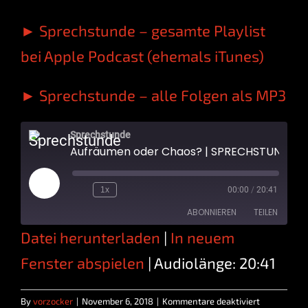
► Sprechstunde – gesamte Playlist
bei Apple Podcast (ehemals iTunes)
► Sprechstunde – alle Folgen als MP3
Sprechstunde
Aufräumen oder Chaos? | SPRECHSTUNDE
Play
1x
00:00
/
20:41
Episode
ABONNIEREN
TEILEN
Datei herunterladen
|
In neuem
TEILEN
RSS FEED
Fenster abspielen
|
Audiolänge: 20:41
LINK
für
By
vorzocker
|
November 6, 2018
|
Kommentare deaktiviert