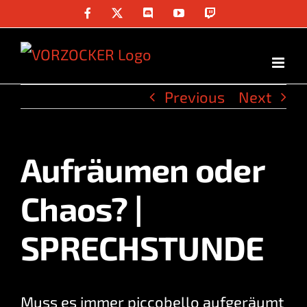
Skip
Facebook
X
Discord
YouTube
Twitch
to
content
Previous
Next
Aufräumen oder
View
Larger
Chaos? |
Image
SPRECHSTUNDE
Muss es immer piccobello aufgeräumt