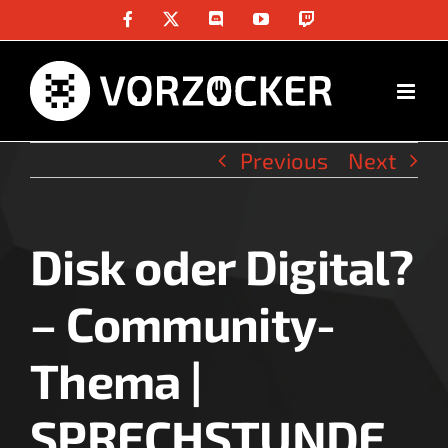
Skip
Facebook
X
Discord
YouTube
Twitch
to
content
Previous
Next
Disk oder Digital?
View
Larger
– Community-
Image
Thema |
SPRECHSTUNDE