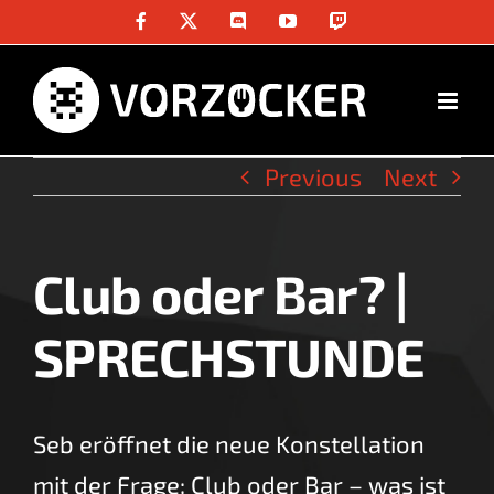
Skip
Facebook
X
Discord
YouTube
Twitch
to
content
Previous
Next
Club oder Bar? |
View
Larger
SPRECHSTUNDE
Image
Seb eröffnet die neue Konstellation
mit der Frage: Club oder Bar – was ist