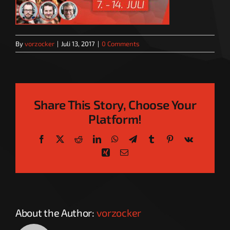
By
vorzocker
|
Juli 13, 2017
|
0 Comments
Share This Story, Choose Your
Platform!
Facebook
X
Reddit
LinkedIn
WhatsApp
Telegram
Tumblr
Pinterest
Vk
Xing
Email
About the Author:
vorzocker