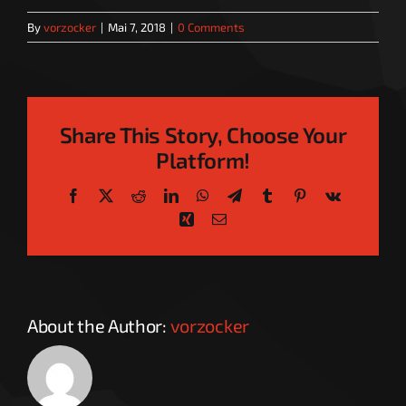
By
vorzocker
|
Mai 7, 2018
|
0 Comments
Share This Story, Choose Your
Platform!
Facebook
X
Reddit
LinkedIn
WhatsApp
Telegram
Tumblr
Pinterest
Vk
Xing
Email
About the Author:
vorzocker