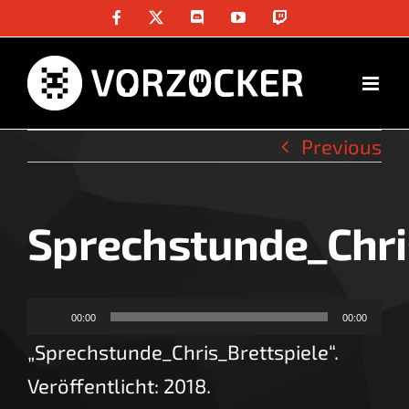
Skip
Facebook
X
Discord
YouTube
Twitch
to
content
Previous
Sprechstunde_Chri
Audio-
00:00
00:00
Player
„Sprechstunde_Chris_Brettspiele“.
Veröffentlicht: 2018.