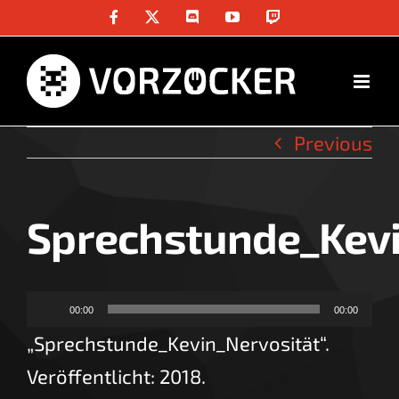
Skip
Facebook
X
Discord
YouTube
Twitch
to
content
Previous
Sprechstunde_Kevi
Audio-
00:00
00:00
Player
„Sprechstunde_Kevin_Nervosität“.
Veröffentlicht: 2018.