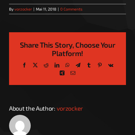
By
vorzocker
|
Mai 11, 2018
|
0 Comments
Share This Story, Choose Your
Platform!
Facebook
X
Reddit
LinkedIn
WhatsApp
Telegram
Tumblr
Pinterest
Vk
Xing
Email
About the Author:
vorzocker