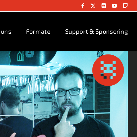
Facebook
X
Discord
YouTube
Twit
 uns
Formate
Support & Sponsoring