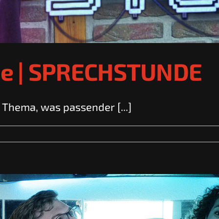
me | SPRECHSTUNDE
 Thema, was passender [...]
E