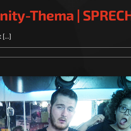
nity-Thema | SPRE
[...]
E