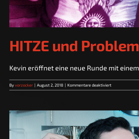
HITZE und Proble
Kevin eröffnet eine neue Runde mit einem
für
By
vorzocker
|
August 2, 2018
|
Kommentare deaktiviert
HITZE
und
Probleme
|
SPRECHSTUND