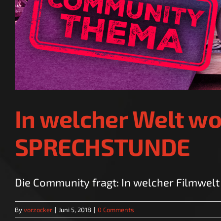
In welcher Welt w
SPRECHSTUNDE
Die Community fragt: In welcher Filmwelt w
By
vorzocker
|
Juni 5, 2018
|
0 Comments