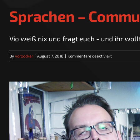
Sprachen – Commu
Vio weiß nix und fragt euch - und ihr wollt 
für
By
vorzocker
|
August 7, 2018
|
Kommentare deaktiviert
Sprachen
–
Community-
Thema
|
SPRECHSTUND