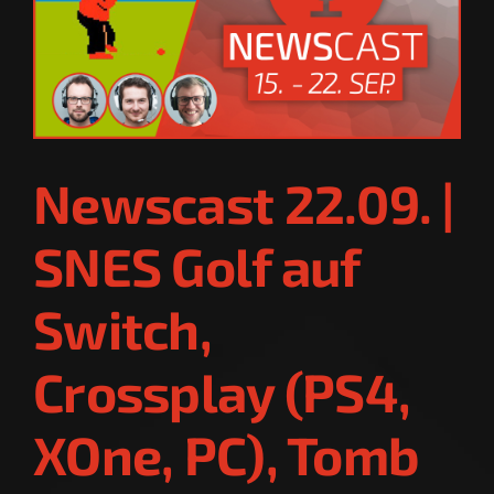
Newscast 22.09. |
SNES Golf auf
Switch,
Crossplay (PS4,
XOne, PC), Tomb