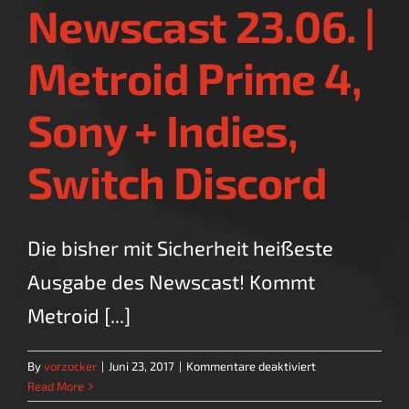
Newscast 23.06. |
Destiny
2,
E3
Metroid Prime 4,
Awards
Sony + Indies,
Switch Discord
Die bisher mit Sicherheit heißeste
Ausgabe des Newscast! Kommt
Metroid [...]
für
By
vorzocker
|
Juni 23, 2017
|
Kommentare deaktiviert
Newscast
Read More
23.06.