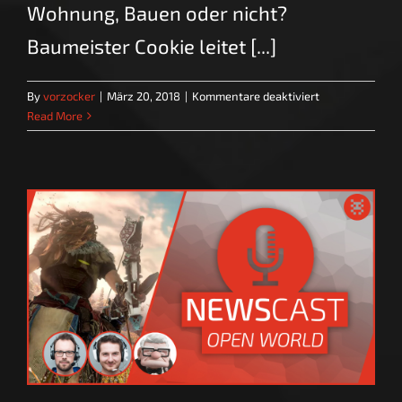
Wohnung, Bauen oder nicht?
Baumeister Cookie leitet [...]
für
By
vorzocker
|
März 20, 2018
|
Kommentare deaktiviert
Wie
Read More
wollen
wir
wohnen?
–
Community-
Thema
|
SPRECHSTUND