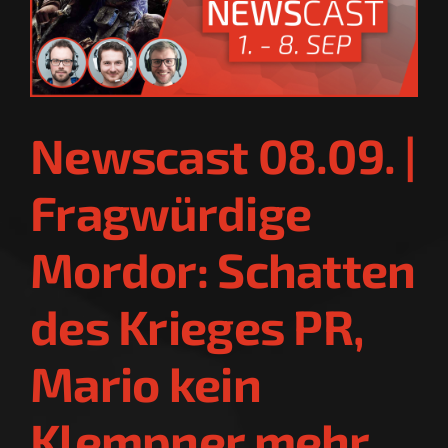
Newscast 08.09. |
Fragwürdige
Mordor: Schatten
des Krieges PR,
Mario kein
Klempner mehr,