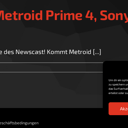
etroid Prime 4, Sony
e des Newscast! Kommt Metroid [...]
Um dir ein opt
zu speichern u
das Surfverhal
erteilst oder 
Akz
eschäftsbedingungen