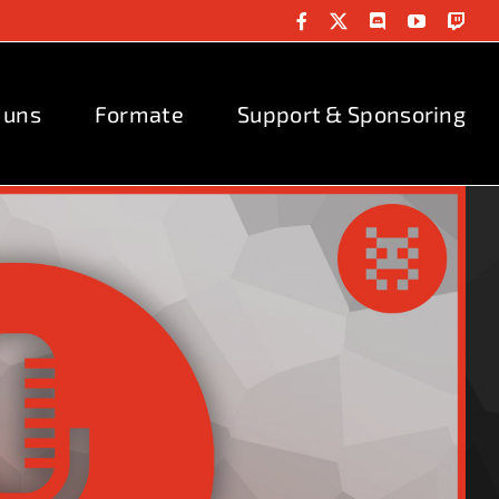
Facebook
X
Discord
YouTube
Twit
 uns
Formate
Support & Sponsoring