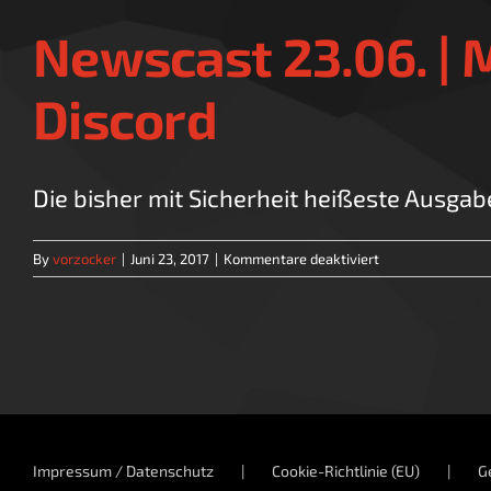
Newscast 23.06. | M
Discord
Die bisher mit Sicherheit heißeste Ausgab
für
By
vorzocker
|
Juni 23, 2017
|
Kommentare deaktiviert
Newscast
23.06.
|
Metroid
Prime
4,
Sony
+
Impressum / Datenschutz
Cookie-Richtlinie (EU)
G
Indies,