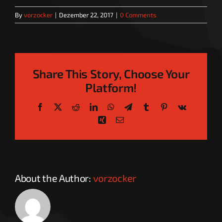
By
vorzocker
|
Dezember 22, 2017
|
0 Comments
Share This Story, Choose Your
Platform!
Facebook
X
Reddit
LinkedIn
WhatsApp
Telegram
Tumblr
Pinterest
Vk
Xing
Email
About the Author:
vorzocker