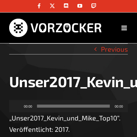
Skip
Facebook
X
Discord
YouTube
Twitch
to
content
Previous
Unser2017_Kevin_
Audio-
00:00
00:00
Player
„Unser2017_Kevin_und_Mike_Top10“.
Veröffentlicht: 2017.