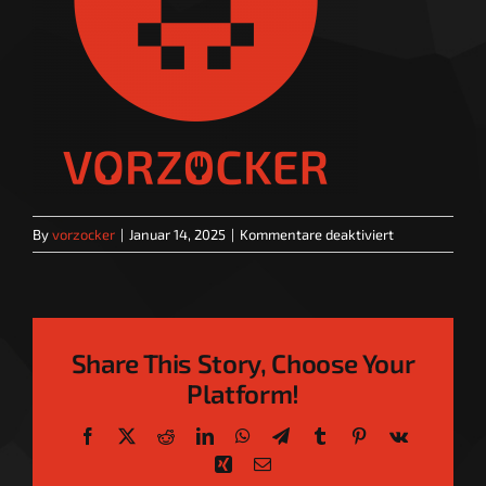
für
By
vorzocker
|
Januar 14, 2025
|
Kommentare deaktiviert
VZ_Logo17_Ro
Share This Story, Choose Your
Platform!
Facebook
X
Reddit
LinkedIn
WhatsApp
Telegram
Tumblr
Pinterest
Vk
Xing
Email