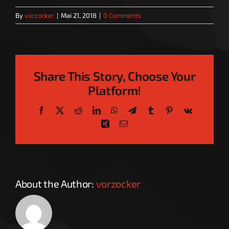
By
vorzocker
|
Mai 21, 2018
|
0 Comments
Share This Story, Choose Your
Platform!
Facebook
X
Reddit
LinkedIn
WhatsApp
Telegram
Tumblr
Pinterest
Vk
Xing
Email
About the Author:
vorzocker