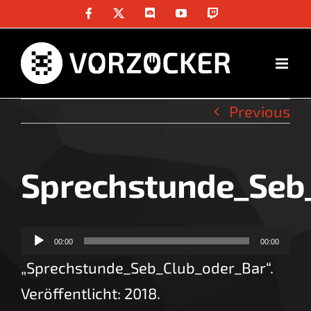
Skip
Facebook
X
Discord
YouTube
Twitch
to
content
Previous
Sprechstunde_Seb
Audio-
00:00
00:00
Player
„Sprechstunde_Seb_Club_oder_Bar“.
Veröffentlicht: 2018.