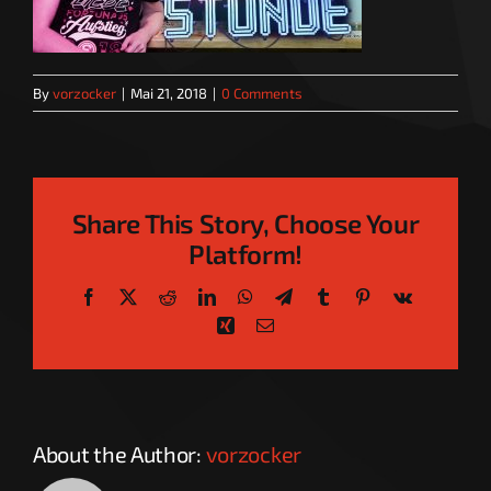
By
vorzocker
|
Mai 21, 2018
|
0 Comments
Share This Story, Choose Your
Platform!
Facebook
X
Reddit
LinkedIn
WhatsApp
Telegram
Tumblr
Pinterest
Vk
Xing
Email
About the Author:
vorzocker